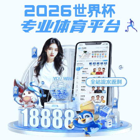
内容营销 · 九州酷游·官网 · 用户调研...
2026-06-28 06:03
宿敌对决
体育热点
足球氛围天花板
足球比赛监测站
越狱检测
2026世界杯阿尔瓦雷斯迎
德甲球队故事：奥格斯堡从
阿甲年轻球员汇总