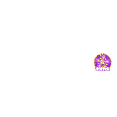
德甲球队故事：奥格斯堡从年轻球员出场路
在德国足球的版图中，奥格斯堡或许不是最闪耀的
星辰，但绝对是最具韧...
2026-08-07
阿甲年轻球员汇总
当世界足坛的聚光灯在卡塔尔世界杯后逐渐转向北
美之际，阿根廷足球...