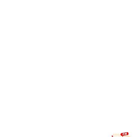
青岛海牛介绍：战术风格与攻守转换有哪些
在绿茵江湖中，青岛海牛从来不是依靠华丽脚法取
悦观众的“绣花枕头...
2026-08-07
法甲速度型边锋比赛价值：外线宽度不只看