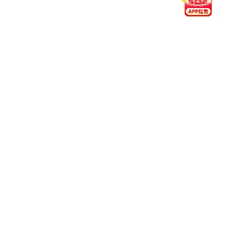
先要想到的绝对...
2026-08-07
LCK联赛决赛圈地图选择，新人先求稳
当全球电竞的目光聚焦于《英雄联盟》职业联赛的
赛场，每一张地图的...
2026-08-07