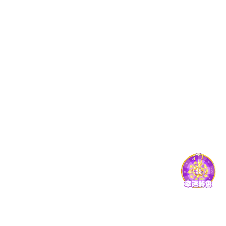
德甲球队故事：奥格斯堡从年轻球员出场路
在德国足球的版图中，奥格斯堡或许不是最闪耀的
星辰，但绝对是最具韧...
2026-08-07