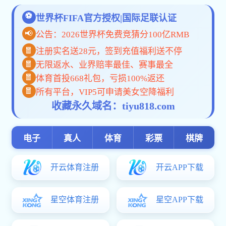
青岛海牛介绍：战术风格与
法甲速度型边锋比赛价值
LCK联赛决赛圈地图选择，
英法激战英格兰客场追平冠
军纪录
当法兰西的激情遭遇英格兰的坚韧，一场足以载入史
册的绿茵对决在凛冽的寒风中上演。英格兰队凭借客
场惊险的平局，不仅追平了尘封已久的冠军纪录，更
让两支球队的世界杯争夺战进入了白热化阶段。在这
场英法激战中，每一脚触球都牵动着球迷的心弦，最
终的结果让所有人为之屏息。
那是一个值得铭记的夜晚，灯光照亮了整座球场，空
气中弥漫着紧张而热烈的气息。法国队坐拥主场之
利，开场后便展现出强大的控制力。他们的中场像一
台精密的机器，不断向前输送威胁球，试图撕开英格