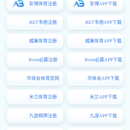
兰队精心布置的防线。主队的球迷在看台上掀起了蓝
色的波浪，每一次进攻都伴随着震耳欲聋的助威声。
这种压迫感，对于任何做客的球队而言都是严峻的考
验。英格兰队深知，若想在这场关键比赛中全身而
退，就必须先顶住对手的三板斧。
比赛进行到上半场中段，法国队的一次精妙配合终于
打破了场上的平衡。他们的前场球星利用个人能力创
造空间，一记势大力沉的射门洞穿了英格兰队的大
门。那一刻，主场的欢呼声几乎要掀翻屋顶。落后的
局面并没有打乱英格兰队的节奏。他们迅速调整心
态，加强了中场的拦截力度，试图通过更为直接的攻
防转换来寻找机会。这支英格兰队展现出了非凡的韧
性，正如他们过往多次在逆境中做到的那样，他们从
未轻言放弃。他们明白，足球比赛不到最后一刻，一
切都充满变数。
下半场易边再战，英格兰队明显加快了进攻节奏。他
们的边路开始活跃起来，不断通过传中制造威胁。教
练的临场调度也起到了立竿见影的效果，替补上场的