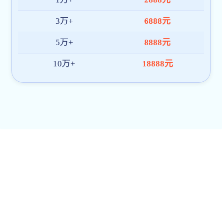
凭借这场来之不易的客场平局，英格兰队在积分榜上
的位置变得极为有利。更为重要的是，他们凭借这一
分追平了冠军纪录，将争夺最终荣誉的主动权牢牢掌
握在了自己手中。这支球队在本届赛事中展现出的凝
聚力与战斗力令人印象深刻。从初期的磨合到关键战
役的沉稳，他们一步一个脚印走来。如今，距离那个
光辉的顶点，他们只差最后的一步。这场比赛的进
程，无疑是整支球队赛季表现的缩影——面对强大的
法国队，他们没有退缩，用一场淋漓尽致的表现证明
了自己的价值。
回望整场比赛，英格兰队之所以能够顶住巨大压力并
最终追平冠军纪录，关键因素在于战术纪律与精神力
量的完美结合。他们没有被过早的失球击垮，而是迅
速找到了应对策略。在客场落后的不利局面下，球员
们没有丝毫慌乱，执行战术极其坚决。这体现出这支
队伍已经具备了冠军该有的气质。或许，这正是他们
能够在这场英法激战中笑到最后的原因之一。对于球
迷而言，这场比赛的精彩程度完全可以与任何一场经