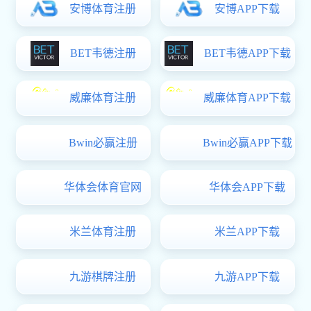
特里西奥。他的高接低挡与沉稳气场，曾为球队筑起
一道令人安心的屏障。然而，随着帕特里西奥年近
38岁，状态随年龄下滑在2022年卡塔尔世界杯后已
经愈发明显——特别是在对阵摩洛哥的四分之一决赛
中，那粒失球暴露了他反应速度的短板。此后的欧洲
杯预选赛与欧国联赛事里，马丁内斯开始有意识地轮
换门将，尝试培养新面孔。这无疑向外界传递了一个
信号：葡萄牙队2026世界杯门将位置悬念，已经正
式开启。
目前，葡萄牙门将储备池中最引人瞩目的，当属本赛
季在波尔图发挥神勇的迪奥戈·科斯塔。这位年仅25
岁的年轻门将兼具身高优势与出色的脚下出球能力，
符合现代足球对“门卫”型门将的潮流需求。据Opta
数据统计，2023-24赛季葡超联赛中，迪奥戈·科斯塔
的长传成功率达到42%，在各项赛事的高阶扑救数据
中也位居榜首。他的稳定性与关键时刻的大心脏表
现，让人们将他视为葡萄牙下一扇门的最佳人选。但
年仅25岁的他尚未经历过世界杯淘汰赛的残酷考