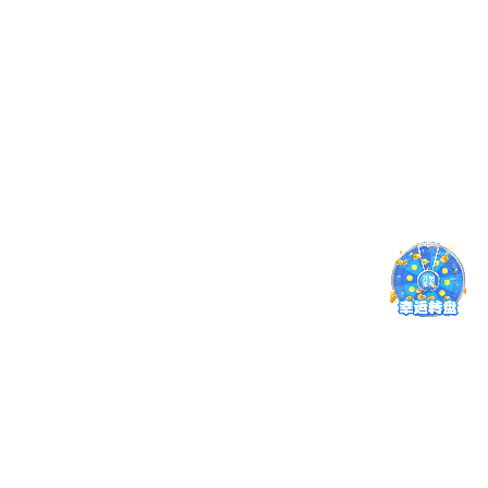
德甲球队故事：奥格斯堡从年轻球员出场路
在德国足球的版图中，奥格斯堡或许不是最闪耀的
星辰，但绝对是最具韧...
2026-08-07
阿甲年轻球员汇总