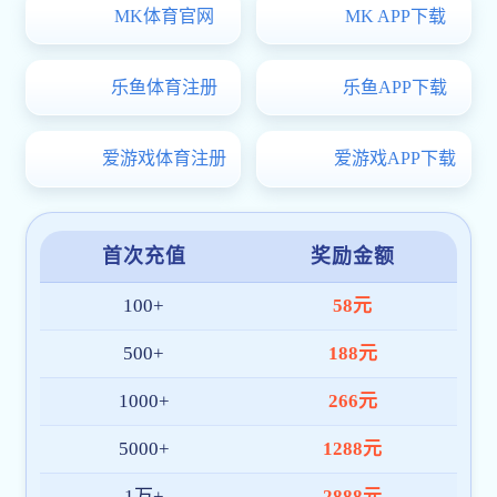
验，大赛经验不足可能成为一个隐忧。
与此同时，效力于狼队的若泽·萨同样不容忽视。这
位具备强悍身体对抗能力的葡萄牙门将，在英超赛场
上多次完成单场扑救5次以上的神勇发挥。相比迪奥
戈·科斯塔，若泽·萨的情绪管理更为冷静，且对高压
防守的理解非常成熟。葡媒《记录报》曾评价：“若
泽·萨的扑救像一道长城，但缺点是他的出球范围有
限。”这意味着，在马丁内斯强调后场出球体系的战
术风格下，若泽·萨的“传统门将”属性可能会成为双刃
剑。无论是启用守门技术更全面的迪奥戈·科斯塔，
还是选择更稳健的若泽·萨，葡萄牙队都面临一道艰
难的选择题。
此外，来自本菲卡的年轻门将塞缪尔·苏亚雷斯，以
及远赴意大利踢球的老将拉斐尔·帕特里西奥（帕特
里西奥的远房表弟）也处于竞争漩涡中。但从马丁内
斯近期热身赛的用人习惯来看，他更倾向于给新人更
多实战锻炼，而不再依赖老将的经验护驾。在面对
2026年世界杯这样的大舞台时，主帅通常会更信任