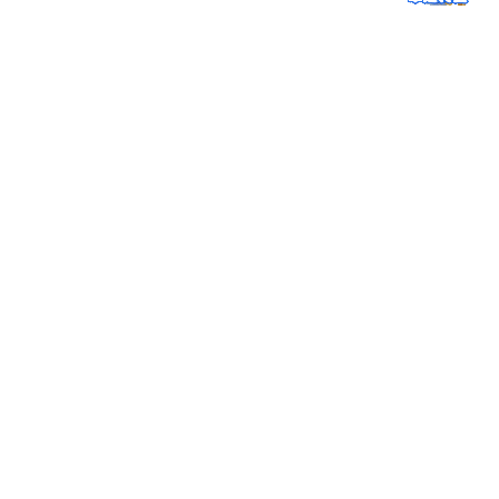
在德国足球的版图中，奥格斯堡或许不是最闪耀的
星辰，但绝对是最具韧...
2026-08-07
阿甲年轻球员汇总
当世界足坛的聚光灯在卡塔尔世界杯后逐渐转向北
美之际，阿根廷足球...
2026-08-07