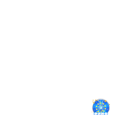
2026世界杯阿尔瓦雷斯迎战奥地利防守回
当足球的激情与时间的赛跑在世界杯赛场上交织，
每一个瞬间都可能被...
2026-08-07
德甲球队故事：奥格斯堡从年轻球员出场路