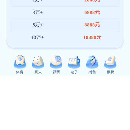
失败，但不得不面对现实。
这场女足奥运巅峰对决的泪目瞬间不会随时间的流逝
而褪色。西班牙女足用胜利证明了自己的实力，她们
在绝境中的冷静与坚韧值得任何赞美；而日本女足虽
然落败，但她们拼搏到底、永不言弃的精神，同样赢
得了全世界的尊重。竞技体育的残酷与美丽，在这一
刻展现得淋漓尽致。一支队伍是冠军，另一支队伍是
英雄。
回顾整场比赛，除了最后时刻的泪水和拥抱，场上那
些高光时刻同样值得铭记。西班牙队的中场核心全场
奔跑超过12公里，送出了数次威胁传球；日本队的
后卫舍身封堵对手的必进射门，导致自己肩部受伤仍
坚持比赛。这些细节，构成了这场比赛独一无二的记
忆。对于球迷而言，这不仅仅是一场淘汰赛，更是一
场关于热爱与梦想的沉浸式体验。
这场巅峰对决带给我们的启示不止于胜负。它告诉我