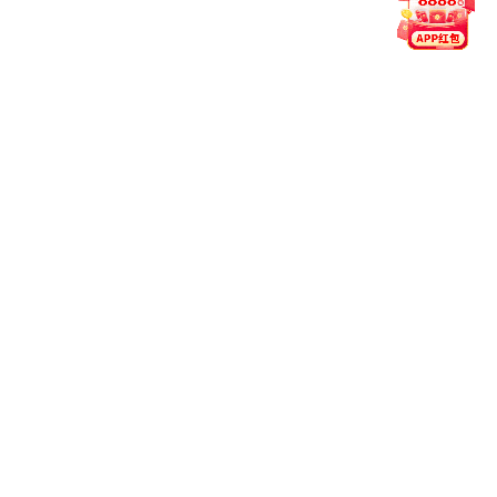
当足球解说员用“边路爆点”来形容一名球员时，你首
先要想到的绝对...
2026-08-07
LCK联赛决赛圈地图选择，新人先求稳
当全球电竞的目光聚焦于《英雄联盟》职业联赛的
赛场，每一张地图的...
2026-08-07