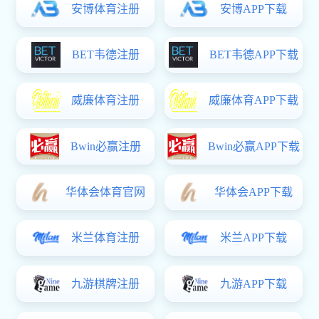
赛前，这场交锋就被各界视为女足奥运赛场上最具看
点的焦点战之一。日本女足坐拥主场之利，凭借细腻
的控球和顽强的防守闻名；而西班牙女足则继承了
“斗牛士”的传控基因，以精准的短传配合和高压逼抢
著称。两支技术流球队的碰撞，注定火花四溅。从开
场第一分钟起，双方就展开了对球权的疯狂争夺。日
本队凭借主场球迷山呼海啸般的助威声，频繁发动快
攻，试图打乱西班牙的节奏。西班牙女足则沉着应
对，用标志性的传球网络逐渐瓦解对手的防线。
比赛进程如过山车般跌宕起伏。上半场第30分钟，
西班牙队率先打破僵局，一记精准的禁区外远射直挂
死角，门将虽奋力扑救仍无力回天。失球后的日本女
足并未慌乱，反而爆发出惊人的能量。她们用更积极
的前场逼抢迫使对手失误，终于在第55分钟凭借一
次角球机会头球扳平比分。进球后的日本球员没有疯
狂庆祝，而是迅速回位——她们知道，真正的战斗才
刚刚开始。随后的比赛，双方你来我往，攻防转换快
如闪电，体能消耗剧烈。直到常规时间结束，1比1