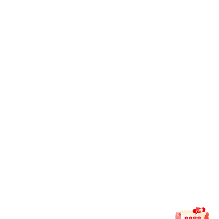
青岛海牛介绍：战术风格与攻守转换有哪些
在绿茵江湖中，青岛海牛从来不是依靠华丽脚法取
悦观众的“绣花枕头...
2026-08-07
法甲速度型边锋比赛价值：外线宽度不只看