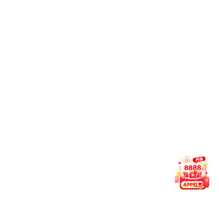
法甲速度型边锋比赛价值：外线宽度不只看
当足球解说员用“边路爆点”来形容一名球员时，你首
先要想到的绝对...
2026-08-07