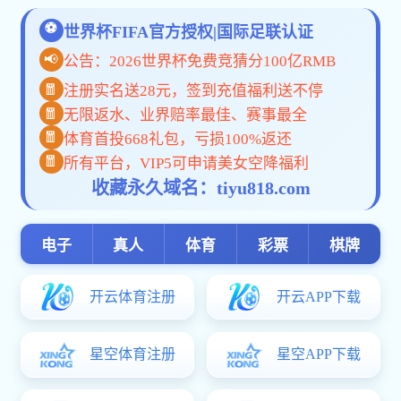
青岛海牛介绍：战术风格与
法甲速度型边锋比赛价值
LCK联赛决赛圈地图选择，
巴西格鲁吉亚友谊赛黄牌争
议全程复盘
绿茵场上，友谊赛向来被视为各队磨合战术、锻炼新
人的舞台。然而，当巴西与格鲁吉亚在预选赛前热身
时，一场充满争议的“黄牌大战”却意外抢走了比赛本
身的风头。这场比赛最终以巴西队的胜利告终，但围
绕主裁判数次敏感判罚的讨论，至今仍余波未平。尤
其在上半场短短二十分钟内，双方接连领到四张黄
牌，每一次哨响都伴随着场上队员巨大的困惑和场边
球迷的嘘声。这场友谊赛黄牌争议的全程复盘，不仅
还原了当时混乱的场面，更能窥探到现代足球执法尺
度存在的微妙张力。