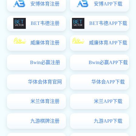
赛前，切尔西本赛季的表现如同过山车般起伏不定，
尤其是在双方首回合交锋中，蓝军曾在主场被纽卡斯
尔逼平，那场比赛的失利让球队的士气和战术体系都
受到了一定质疑。彼时，纽卡斯尔依靠整体性的防守
反击，成功遏制了切尔西的进攻火力。因此，当两队
再次在圣詹姆斯公园球场狭路相逢，蓝军上下都憋着
一股劲，渴望用一场胜利来洗刷之前的郁闷。而纽卡
斯尔则希望借助主场之利，延续近期的良好势头，进
一步巩固自己在欧冠区的领先地位。这种剑拔弩张的
气氛，从比赛第一分钟就弥漫在球场之上。
比赛的转折点，或者说最令人瞩目的焦点，无疑是纽
卡斯尔那位重金引进的亿元先生。在经历了赛季初的
磨合与低迷后，这位锋线尖刀终于在这场关键战中找
回了杀手本色。他用一次标志性的肋部穿插，接应队
友直塞后冷静推射远角，洞穿了切尔西的球门。这粒
进球不仅展现了他超凡的个人能力，更让整个圣詹姆
斯公园陷入了沸腾。对于纽卡斯尔而言，这位亿元先
生的爆发无疑是最大的利好，他的跑位、对抗以及终