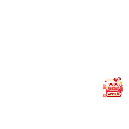
法甲速度型边锋比赛价值：外线宽度不只看
当足球解说员用“边路爆点”来形容一名球员时，你首
先要想到的绝对...
2026-08-07