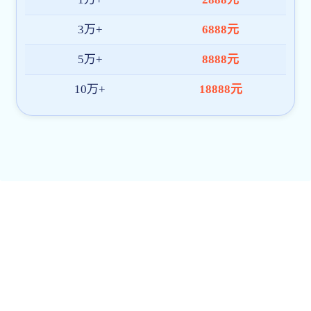
走三分，证明了球队在逆境中的韧性。这场险胜，让
蓝军将士重新找回了豪门应有的血性与自信。而对于
纽卡斯尔来说，虽然主场失利令人遗憾，但他们同样
收获了信心。尤其是亿元先生的找回状态，无疑是球
队在漫长赛季争夺欧冠席位路上的一针强心剂。从比
赛的细节来看，纽卡斯尔的整体防守体系依然稳健，
只是在关键时刻的注意力稍有松懈。如果能够很好地
解决这一问题，喜鹊军团依然是英超最具竞争力的球
队之一。
纵观整场比赛，无论是战术博弈、球星闪光，还是团
队意志的碰撞，都堪称本赛季英超的代表作。切尔西
用一场百分之百投入的险胜复仇，回应了所有质疑；
而纽卡斯尔的亿元先生，也用一场爆发证明了身价绝
非虚名。这种足球世界里的恩怨情仇，让球迷们看得
如痴如醉，也更加期待双方在未来的再度交锋。对于
蓝军来说，这三分是起航的信号；对于纽卡斯尔，唯
有以此为鉴，才能走得更远。当终场哨声响起，圣詹
姆斯公园的喧嚣逐渐平息，留在人们心中的，是关于