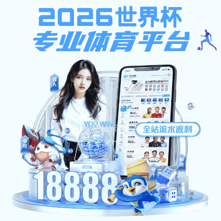
内容营销 · 九州酷游·官网 · 用户调研...
2026-07-09 11:20
宿敌对决
体育热点
足球氛围天花板
足球比赛监测站
越狱检测
2026世界杯阿尔瓦雷斯迎
德甲球队故事：奥格斯堡从
阿甲年轻球员汇总