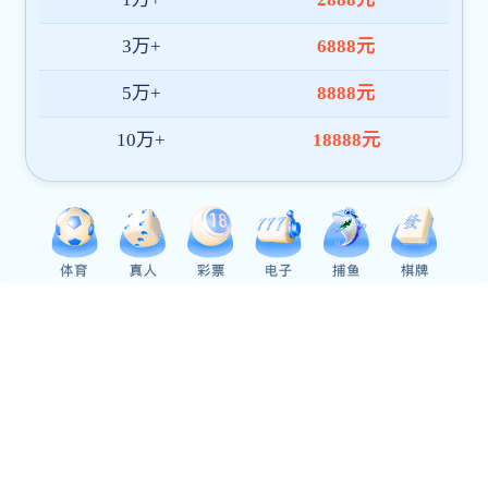
半场进球和总进球数的赔率设置，暗示他们预期比赛
节奏不会太快，但塔瓦雷斯的个人发挥可能成为打破
平衡的关键。毕竟，在世界杯的历史上，无数次证
明，一位终结者的一次闪光就能改变整个队伍的命
运。
对于乌拉圭防线而言，他们自然不会坐以待毙。教练
组很可能会安排一名防守型中场对塔瓦雷斯进行专门
盯防，切断他与队友的传球线路。这种针对性部署将
直接考验塔瓦雷斯的无球跑动和对抗能力。如果他能
够在包夹中依然完成高质量射门，那么他的价值将得
到重新定义。而从赔率变化的长线趋势看，随着比赛
日临近，关于塔瓦雷斯“进球与否”的玩法交易量显著
上升，这反映出市场对于他终结效率提升的预期正在
逐步升温。对比历史数据，当一名前锋面对强队时赔
率出现如此调整，有较高概率意味着他将在比赛中获
得至少一次黄金机会。机会能否转化为进球，终究取
决于那一瞬间的精准触球和沉着心态。