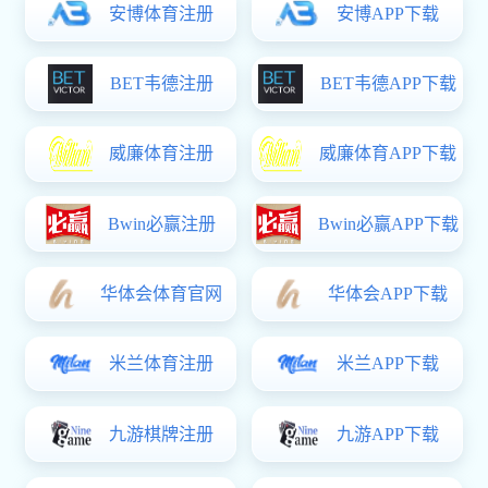
拜仁慕尼黑本赛季的表现一直如履薄冰，尽管在联赛
中依然保持竞争力，但杯赛的脆败和被爆冷的阴影始
终笼罩在球队头顶。对阵门兴格拉德巴赫，这支在德
甲素有“拜仁克星”之称的球队，图赫尔麾下的拜仁从
一开始就陷入了苦战。门兴的防线布置得严谨而富有
弹性，他们利用快速反击频频威胁诺伊尔把守的大
门。上半场，门兴凭借一次前场断球后的流畅配合首
开记录。安联球场瞬间陷入沉寂，看台上的一些球迷
开始交头接耳，讨论着图赫尔能否熬过这个寒冷的冬
夜。拜仁的进攻虽然占据了控球率的绝对优势，却始
终无法穿透门兴的铁桶阵，萨内和科曼的边路突破屡
屡被化解，凯恩的高点轰炸也因为对手的密集防守而
失去了准星。
在比赛进入最后15分钟时，拜仁的传球开始显得急
躁，犯规次数明显增多，图赫尔在场边焦急地挥动手
臂，甚至一度与第四官员发生争执。媒体席上，已经
有记者开始草拟“拜仁德国杯出局，图赫尔帅位告急”
的新闻标题。然而，足球场上最动人的故事，往往在