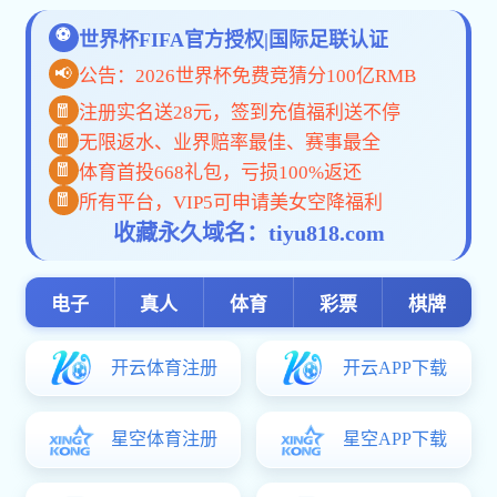
青岛海牛介绍：战术风格与
法甲速度型边锋比赛价值
LCK联赛决赛圈地图选择，
拜仁读秒扳平门兴保住帅位
德国杯经典镜头
在德国杯的历史长河中，总有一些瞬间能让球迷心跳
骤停，又在下一秒爆发出震耳欲聋的欢呼。当拜仁慕
尼黑在主场安联球场与门兴格拉德巴赫陷入僵局，时
间的指针无情地走向90分钟，赛季末可能到来的帅
位更迭似乎已在暗中酝酿。然而，足球的魅力恰恰在
于它从不按剧本上演。就在补时读秒阶段，一次绝望
的冲击、一次不屈的拼抢，将比分改写为1比1，将
比赛拖入加时。这不仅是比分上的扳平，更是对拜仁
主帅图赫尔命运的极致叩问。在那一刻，德国杯的经
典镜头定格为一场关乎尊严、勇气与救赎的博弈。