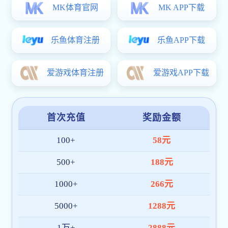
质疑和嘲讽声中悄然铺开。第87分钟，拜仁发动了
最后一波狂攻。基米希在禁区弧顶得球，他并未选择
远射，而是艰难地将球分给左路的戴维斯。加拿大小
将的传中球质量欠佳，被门兴后卫头球解围。正当所
有人都认为这将是又一次进攻无果时，皮球却落到了
禁区前沿的穆西亚拉脚下。这位年轻的德国核心没有
犹豫，他稍作调整，用一脚质量并不算高的远射轰向
球门，皮球打在门兴防守球员的小腿上产生折射。
正是这次折射，让原本奔向门将怀抱的皮球产生了诡
异的变线，擦着立柱飞入球网左下角。整个安联球场
瞬间从死寂中苏醒，4万名球迷爆发出狂热的呐喊
声。门兴门将懊恼地捶打着草皮，而拜仁球员则疯了
一样冲向教练席，将图赫尔埋没在庆祝的人潮中。这
一次读秒扳平，不仅改写了比分，更是点燃了球队的
士气。在加时赛中，拜仁乘胜追击，凭借凯恩的一粒
头球最终以3比1逆转晋级。这一刻，德国杯的经典
镜头被永久存档，它展示了逆境中不死的德国战车精
神，也为主帅图赫尔的帅位保留了至关重要的火种。