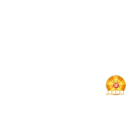
德甲球队故事：奥格斯堡从年轻球员出场路
在德国足球的版图中，奥格斯堡或许不是最闪耀的
星辰，但绝对是最具韧...
2026-08-07