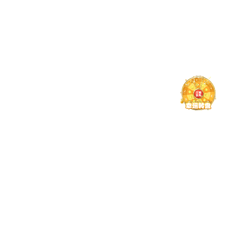
阿甲年轻球员汇总
当世界足坛的聚光灯在卡塔尔世界杯后逐渐转向北
美之际，阿根廷足球...
2026-08-07