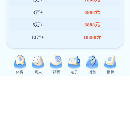
间里众志成城，将所有危险提前化解。终场哨响，奥
兰多城以一场教科书般的经典防守反击赢得了这场关
键的比赛，在积分榜上成功实现了反超。这场胜利不
仅仅是数据上的改变，更是球队精气神的一次质变。
奥兰多城证明了足球场上的王者并非不可击败，只要
战术得当，意志坚定，光荣与梦想就在脚下。
如今，当我们回看这场美职联决赛阶段的经典之战，
依然会对那些关键时刻的细节津津乐道。这次榜首易
主的过程，既包含了战术层面的博弈，也体现了球员
个人能力的决定性作用。对于所有参与者和见证者而
言，这些经典镜头已经化作美职联历史中浓墨重彩的
一笔。它提醒着后来者，在激烈的联赛竞争中，任何
一个细节都可能左右最终的走向，而足球的真正魅
力，恰恰就在于这些充满未知与拼搏的瞬间，它激励
着每一支勇往直前的球队，去书写属于自己的凯歌。