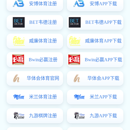
守如铜墙铁壁，似乎无人能撼动其统治地位。然而，
足球的魅力就在于其不可预测性。奥兰多城的崛起，
如同一股酝酿已久的潜流，蓄势待发。这支球队在赛
季中段完成战术调整，核心球员逐渐进入巅峰状态，
防守反击的效率大幅提升。当两队在美职联决赛阶段
的狭路相逢时，这不仅是积分榜前两名的直接对话，
更是一场关乎心理与战术的终极较量。球迷们屏息以
待，期待着一场足以改变联赛格局的对决。
比赛的开场阶段，纽约城队一如既往地掌控节奏，通
过中场球员的精准传导寻找空当。第12分钟，纽约
城队前腰在禁区弧顶处接到横传，稍作调整后踢出一
记势大力沉的远射，皮球擦着立柱飞出底线，惊出奥
兰多城一身冷汗。然而，奥兰多城并未因此慌乱，他
们的防线保持高度紧凑，并刻意放慢比赛节奏，静待
反击机会。这种耐心很快得到回报。第28分钟，奥
兰多城中场断球后发动快速反击，三名球员如同利刃
般直插纽约城队防线身后。边锋在左路高速突破后传
中，中锋心领神会地前点铲射，皮球应声入网，