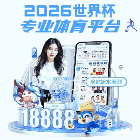
内容营销 · 九州酷游·官网 · 用户调研...
2026-06-18 14:36
宿敌对决
体育热点
足球氛围天花板
足球比赛监测站
越狱检测
2026世界杯阿尔瓦雷斯迎
德甲球队故事：奥格斯堡从
阿甲年轻球员汇总