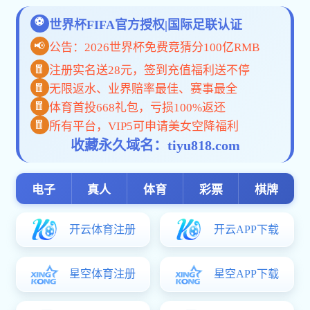
青岛海牛介绍：战术风格与
法甲速度型边锋比赛价值
LCK联赛决赛圈地图选择，
美洲杯上海申花曼城外脚背
传中逆转晋级
在足球世界的宏大叙事中，有时候一场比赛会以一种
让人意想不到的方式，将不同大陆的足球灵魂交织在
一起。当南美足球的狂野与激情，遇上欧洲足球的精
密与严谨，注定会碰撞出绚烂的火花。在最近一场备
受瞩目的跨大洲友谊赛中，上海申花与英超豪门曼城
联袂奉献了一场跌宕起伏的逆转好戏。最终，申花凭
借一次令人拍案叫绝的美洲杯式的外脚背传中，成功
逆转强敌，昂首晋级。这场胜利，不仅是一次技战术
的胜利，更是足球美学的一种极致呈现。
比赛的开局，似乎按照所有人的预期发展。曼城凭借