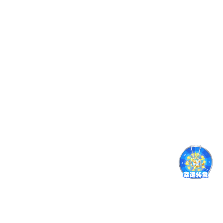
2026世界杯西班牙队对沙特定位球机会评
当足球世界的聚光灯在2026年世界杯的赛场上渐次
亮起，一场关乎风格...
2026-07-26