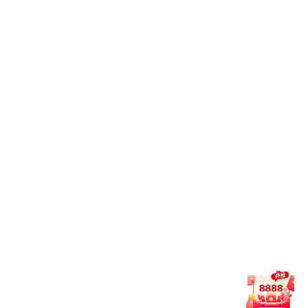
在欧冠赛场的刀光剑影中，细节往往比天赋更致
命。当利物浦的进攻利...
2026-07-26
世界杯莱尔马对阵乌兹别克斯坦中场覆盖
世界杯的赛场上，每一次传球都牵动着亿万球迷的
心，而中场球员则往往...
2026-07-25