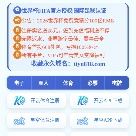
利物浦维尔茨在欧冠弱侧
世界杯莱尔马对阵乌兹别
吕迪格面对厄瓜多尔时的
韩国vs南非2026世界杯冷门
预警
在世界杯的浩瀚星河中，冷门永远是那抹最令人心潮
澎湃的异色。当2026年美加墨世界杯的号角尚未吹
响，一场看似实力悬殊的对决——韩国队与南非队，
已悄然在球迷心中埋下了悬念的种子。如果说足球的
魅力在于它总能打破所有预设的剧本，那么这场可能
的交锋，或许正是下一个让全世界瞠目结舌的舞台。
今天，我们不谈传统豪强的霸权，只剖析这支亚洲劲
旅与非洲雄狮之间，那层薄如蝉翼却又充满张力的冷
门预警。
韩国足球，近年来在亚洲乃至世界足坛的地位稳步攀