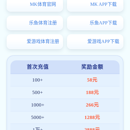
“跑不死”的战术执行者，潜在的冷门预警信号便开始
闪烁。
从战术层面剖析，这场对决的核心博弈在于“节奏”的
掌控。韩国队擅长利用高强度逼抢切断对手的中场出
球，并依靠边路快马瞬间完成由守转攻。孙兴慜在左
肋部的内切射门，或是李刚仁在右路的灵动突破，都
是南非队后防线难以用静态防守去应对的变量。而南
非队若想避免翻车，必须依赖前场球员的个人闪光，
比如利用身体的碾压优势在禁区内制造混乱。然而，
世界杯的事实反复证明，靠个人英雄主义对抗成体系
的战术，风险极高。一旦韩国队在前30分钟顶住南
非队的猛攻，比赛的走势或许就会迎来彻底的逆转。
外界舆论往往习惯性地将南非队归入“黑马候选”，却
忽视了韩国队在近几届世预赛中展现出的统治力。在
2026年世界杯扩军的背景下，亚洲球队的晋级通道
更为明朗，这反而让韩国队有了更多热身赛与高水平
强队过招的机会。他们的阵容厚度、比赛经验以及世
界排名，都在悄无声息中完成了对南非队的反超。如