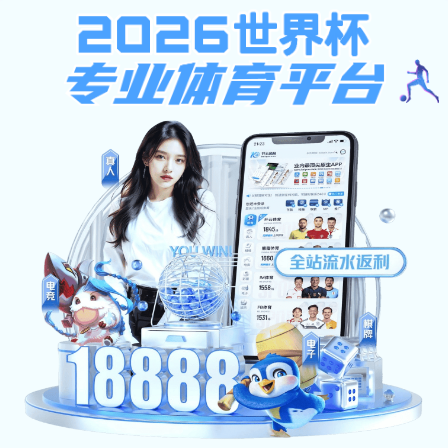
内容营销 · 九州酷游·官网 · 用户调研...
2026-06-19 14:43
宿敌对决
体育热点
足球氛围天花板
足球比赛监测站
越狱检测
世界杯舒库罗夫对阵哥伦
2026世界杯西班牙队对沙
K组刚果金对阵乌兹别克