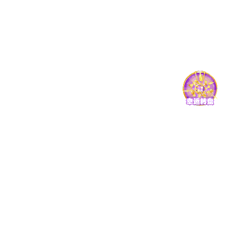
阿甲年轻球员汇总
当世界足坛的聚光灯在卡塔尔世界杯后逐渐转向北
美之际，阿根廷足球...
2026-08-07