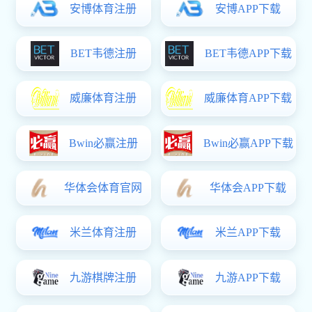
握三分，只要在本场比赛中战平对手，就能确保小组
出线。然而，足球的魅力恰恰在于它的不可预测性。
对手阵中的维尔茨，这位年仅二十岁的德国新星，早
已在俱乐部层面证明了自己的天赋。他的盘带、视野
以及最后一传的能力，让任何一条后防线都不敢掉以
轻心。而与他形成呼应的，是日本攻击手南野拓实。
南野拓实在前场不知疲倦的跑动和敏锐的门前嗅觉，
正是维尔茨传球路线上的绝佳终点。
比赛进行到上半场第34分钟，场上僵局被打破。哥
伦比亚队在中场的一次传球失误，给了对手快速反击
的机会。皮球经过两脚简洁的传递，来到了维尔茨的
脚下。他稍作观察，并没有选择强行突破，而是用一
个极其隐蔽的脚腕抖动，送出了一记穿越两名防守队
员的直塞球。这脚传球如同手术刀般精准，撕开了哥
伦比亚的整条防线。南野拓实心领神会，从肋部高速
插上，在对方门将出击之前，冷静地推射远角得手。
整个世界仿佛在那一刻安静了片刻，随后爆发出的欢
呼声宣告了这次巨星连线的成功。维尔茨的助攻与南