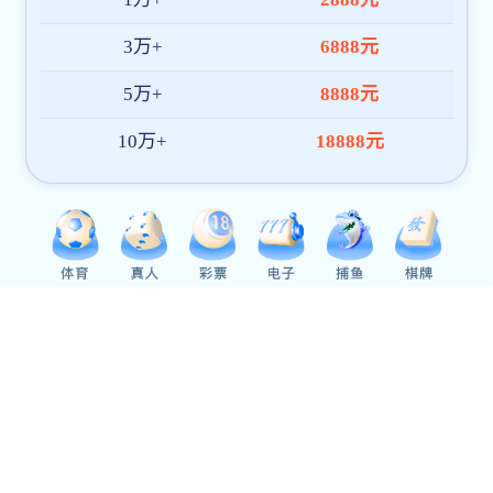
拓实则利用他的跑位，不断带走防守球员，为队友拉
开空间。这种立体化的进攻模式，让哥伦比亚队的防
守顾此失彼。可以说，正是南野拓实的积极拼抢和维
尔茨的创造性传球，彻底击碎了哥伦比亚人晋级的梦
想。哥伦比亚爆冷出局的结果，虽然让人感到惋惜，
但从比赛过程来看，对手在战术执行和关键球的处理
上，确实表现得更加出色。
当主裁判吹响全场比赛结束的哨音时，哥伦比亚的球
员们瘫倒在场地上，泪水与汗水交织在一起。他们无
法相信，自己竟然倒在了小组赛的门槛上。而另一
边，维尔茨和南野拓实则受到了队友们的热烈拥抱。
他们用自己的表现证明了，任何一支球队，即便没有
耀眼的星味，只要拥有战术纪律和关键时刻的巨星连
线，同样能够创造奇迹。哥伦比亚爆冷出局，给所有
强队敲响了警钟：在世界杯的舞台上，没有哪场比赛
是理所当然的胜利。这不仅是南美劲旅的一次滑铁
卢，更是足球世界弱肉强食、优胜劣汰法则的又一次
残酷显现。或许在今后的很长一段时间里，那一次维