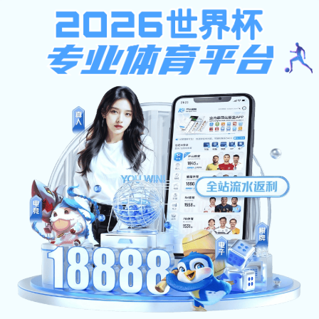
内容营销 · 九州酷游·官网 · 用户调研...
2026-06-18 14:09
宿敌对决
体育热点
足球氛围天花板
足球比赛监测站
越狱检测
2026世界杯阿尔瓦雷斯迎
德甲球队故事：奥格斯堡从
阿甲年轻球员汇总