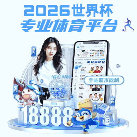
内容营销 · 九州酷游·官网 · 用户调研...
2026-06-18 14:30
宿敌对决
体育热点
足球氛围天花板
足球比赛监测站
越狱检测
2026世界杯阿尔瓦雷斯迎
德甲球队故事：奥格斯堡从
阿甲年轻球员汇总