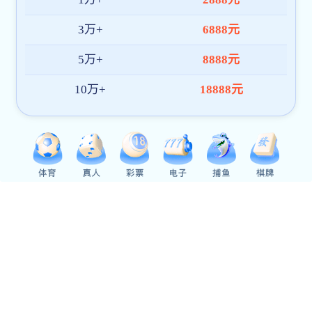
合来撕开对手的防线。
从战术博弈的角度来看，塞内加尔可能会祭出防守反
击的战术，利用中场的密集防守来限制法国队的控
球，然后通过快速的长传发动反击。而法国队则会试
图通过控球来主导比赛节奏，利用边中结合来创造机
会。比赛的胜负手，很可能在于中场的控制权。谁能
够在中场占据优势，谁就能够将比赛的节奏掌握在自
己手中。此外，定位球也将成为关键因素。塞内加尔
拥有身高优势，角球和任意球可能会成为他们得分的
利器；而法国队则需警惕对手的反击，避免在定位球
防守中出现失误。
在预测这场I组淘汰赛的前景时，我们不能忽视心理
层面的因素。法国队作为上届冠军，拥有更为丰富的
淘汰赛经验，他们的球员在关键比赛中往往能展现出
更强的心理素质。而塞内加尔，虽然整体实力稍逊一
筹，但他们拥有一种不服输的韧性。非洲球队在世界
杯上常常能爆发出惊人的能量，这种精神力量不容小
觑。如果塞内加尔能够保持冷静，并抓住法国队的失