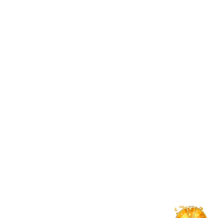
2026世界杯阿尔瓦雷斯迎战奥地利防守回
当足球的激情与时间的赛跑在世界杯赛场上交织，
每一个瞬间都可能被...
2026-08-07