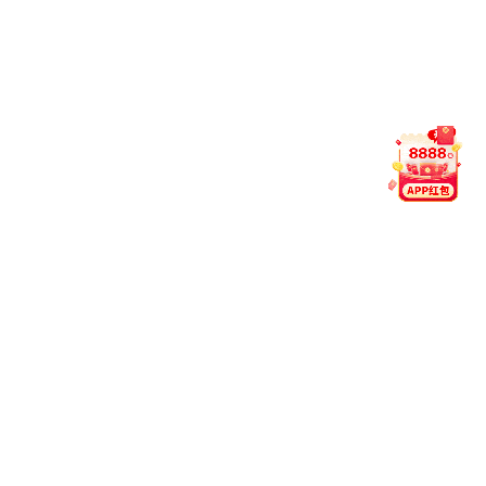
法甲速度型边锋比赛价值：外线宽度不只看
当足球解说员用“边路爆点”来形容一名球员时，你首
先要想到的绝对...
2026-08-07