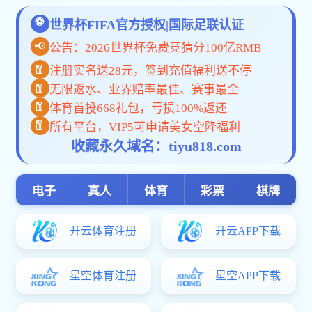
青岛海牛介绍：战术风格与
法甲速度型边锋比赛价值
LCK联赛决赛圈地图选择，
吉达联合金靴争夺吉达国民
连斩强敌沙特联最后一舞
吉达联合金靴争夺吉达国民
连斩强敌沙特联最后一舞
沙特阿拉伯足球联赛（沙特联）近年来已悄然完成蜕
变，从昔日被忽视的边缘联赛，一举跃升为全球足坛
最受瞩目的竞技舞台之一。当巨星云集的浪潮褪去表
象的浮华，留下的才是真正关乎荣誉与血性的较量。
在联赛收官阶段，吉达联合的金靴争夺战已然进入白
热化，而吉达国民则凭借连斩强敌的强势表现，为这
个充满戏剧性的赛季献上最后的华章。这出名为“沙
特联最后一舞”的足球大戏，正在将中东绿茵的激情