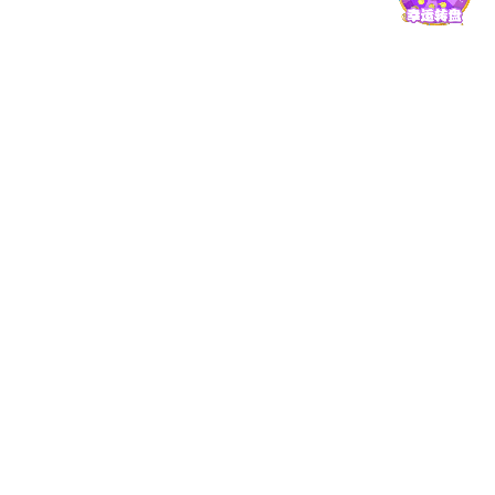
德甲球队故事：奥格斯堡从年轻球员出场路
在德国足球的版图中，奥格斯堡或许不是最闪耀的
星辰，但绝对是最具韧...
2026-08-07
阿甲年轻球员汇总
当世界足坛的聚光灯在卡塔尔世界杯后逐渐转向北
美之际，阿根廷足球...