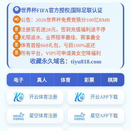
青岛海牛介绍：战术风格与
法甲速度型边锋比赛价值
LCK联赛决赛圈地图选择，
巴尔加斯爆射死角塞内加尔
复仇成功全场沸腾
绿茵场上，一脚势大力沉的爆射划破长空，皮球如出
膛炮弹般直挂球门死角，将整座球场的空气瞬间点
燃。当巴尔加斯用这记无解的“世界波”为球队锁定胜
局，塞内加尔人不仅完成了一场酣畅淋漓的复仇，更
让全世界看到了非洲雄狮在这届世界杯上的倔强与锋
芒。这注定是一个被载入世界杯经典战役名单的夜
晚，球员的怒吼、观众的沸腾，共同构成了一幅关于
荣耀与救赎的火热图景。
故事的起点要回溯到四年前那场令人心碎的失意。彼
时，塞内加尔在小组赛末轮因公平竞赛积分劣势，遗