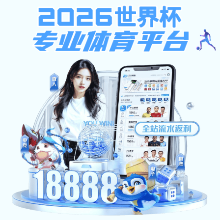
内容营销 · 九州酷游·官网 · 用户调研...
2026-06-26 16:16
宿敌对决
体育热点
足球氛围天花板
足球比赛监测站
越狱检测
2026世界杯阿尔瓦雷斯迎
德甲球队故事：奥格斯堡从
阿甲年轻球员汇总