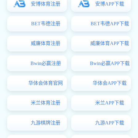
憾地未能从小组突围。而将他们挤落深渊的，正是今
日的对手。这种如鲠在喉的憋屈感，如同烙印般深深
刻在每一名塞内加尔球员的心头。四年磨一剑，等待
的是同样的战场、不同的结局。赛前，主帅便反复向
球队灌输了“只有杀死比赛，才算真正复仇”的理念。
这种复仇的情绪并非喧嚣的仇恨，而是转化为一种冷
静而专注的杀伤力。
比赛进程如预期般胶着，双方在中场展开了寸土必争
的绞杀。然而真正的王者，往往能在最僵局的时刻挺
身而出。下半场进行到第67分钟，当皮球经过连续
多脚传导来到巴尔加斯脚下时，他面前仍有两名后卫
形成铜墙铁壁般的包夹。但巴尔加斯没有选择循规蹈
矩的传球，他观察了一眼门将的位置，随即在电光火
石之间做出了本场比赛最高光的决定——拉开架势、
挥动大腿、绷紧脚背。那并非随意的一脚抽射，而是
将全身的爆发力与过往的汗水和屈辱全部焊接到这唯
一的支点上。
伴随着一声闷响，皮球划出一道诡异的弧线，在防守