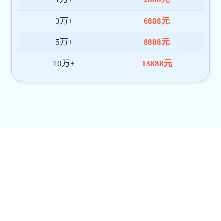
袱。此后，虽然对手发起了疯狂的反扑，但经历了涅
槃的塞内加尔防线稳如磐石，一次次瓦解了对方的攻
势。而每当有争议判罚或险情出现，现场球迷便会高
呼巴尔加斯的名字，这种信赖感为场上的每一名球员
注入了定心剂。
这场比赛的胜利，不仅仅是积分榜上的三分，更是塞
内加尔足球强心剂。在世界格局日益多变的当下，一
支非洲球队能在逆境中展现出如此强大的意志力和战
术执行力，实在令人刮目相看。巴尔加斯用一脚顶级
水准的爆射死角完美诠释了什么叫做“复仇”。他用足
球世界里最纯粹、最直接的方式——进球，来回应了
所有质疑和曾经的伤痛。当终场哨声响起，比分定格
在1-0，整个体育场水泄不通。这并非一场普通的世
界杯小组赛，这是一场属于塞内加尔的成人礼，一次
触及灵魂的救赎。全场沸腾至今，那些疯狂的呐喊与
泪水，终将成为世界杯历史上关于非洲雄狮最浓墨重
彩的一笔。今晚，塞内加尔是骄傲的，他们将在胜利
的道路上，继续昂首向前。